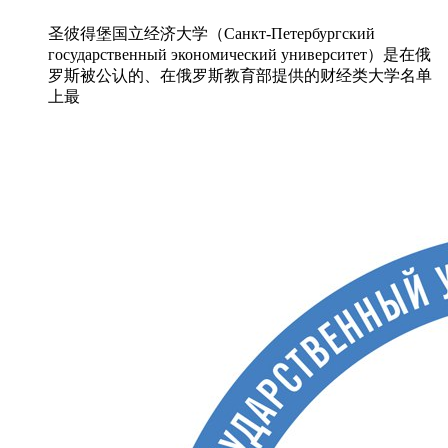
圣彼得堡国立经济大学（Санкт-Петербургский
государственный экономический университет）是在俄
罗斯被公认的、在俄罗斯教育部提供的财经类大学名单
上最