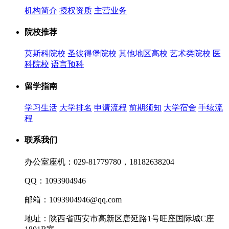
机构简介
授权资质
主营业务
院校推荐
莫斯科院校
圣彼得堡院校
其他地区高校
艺术类院校
医
科院校
语言预科
留学指南
学习生活
大学排名
申请流程
前期须知
大学宿舍
手续流
程
联系我们
办公室座机：029-81779780，18182638204
QQ：1093904946
邮箱：1093904946@qq.com
地址：陕西省西安市高新区唐延路1号旺座国际城C座