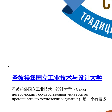
圣彼得堡国立工业技术与设计大学
圣彼得堡国立工业技术与设计大学（Санкт-
петербурский государственный университет
промышленных технологий и дизайна）是一个有着多