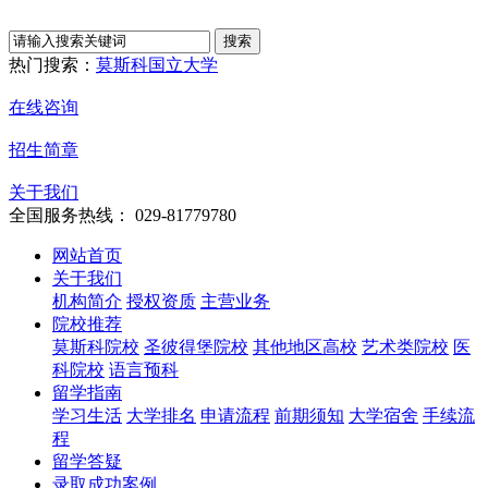
热门搜索：
莫斯科国立大学
在线咨询
招生简章
关于我们
全国服务热线： 029-81779780
网站首页
关于我们
机构简介
授权资质
主营业务
院校推荐
莫斯科院校
圣彼得堡院校
其他地区高校
艺术类院校
医
科院校
语言预科
留学指南
学习生活
大学排名
申请流程
前期须知
大学宿舍
手续流
程
留学答疑
录取成功案例