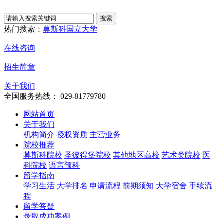
热门搜索：
莫斯科国立大学
在线咨询
招生简章
关于我们
全国服务热线： 029-81779780
网站首页
关于我们
机构简介
授权资质
主营业务
院校推荐
莫斯科院校
圣彼得堡院校
其他地区高校
艺术类院校
医
科院校
语言预科
留学指南
学习生活
大学排名
申请流程
前期须知
大学宿舍
手续流
程
留学答疑
录取成功案例