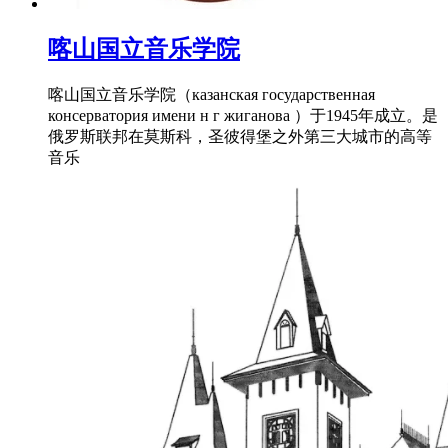
喀山国立音乐学院
喀山国立音乐学院（казанская государственная
консерватория имени н г жиганова ）于1945年成立。是
俄罗斯联邦在莫斯科，圣彼得堡之外第三大城市的高等
音乐