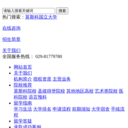
热门搜索：
莫斯科国立大学
在线咨询
招生简章
关于我们
全国服务热线： 029-81779780
网站首页
关于我们
机构简介
授权资质
主营业务
院校推荐
莫斯科院校
圣彼得堡院校
其他地区高校
艺术类院校
医
科院校
语言预科
留学指南
学习生活
大学排名
申请流程
前期须知
大学宿舍
手续流
程
留学答疑
录取成功案例