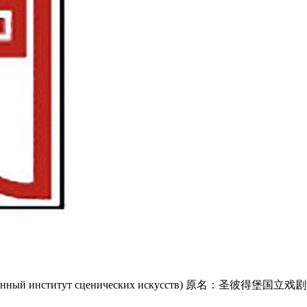
енный институт сценических искусств) 原名：圣彼得