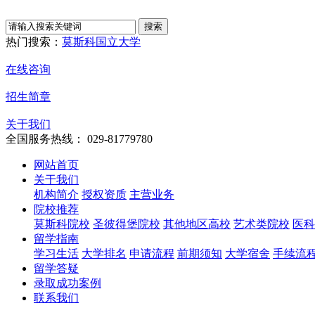
热门搜索：
莫斯科国立大学
在线咨询
招生简章
关于我们
全国服务热线： 029-81779780
网站首页
关于我们
机构简介
授权资质
主营业务
院校推荐
莫斯科院校
圣彼得堡院校
其他地区高校
艺术类院校
医科
留学指南
学习生活
大学排名
申请流程
前期须知
大学宿舍
手续流
留学答疑
录取成功案例
联系我们