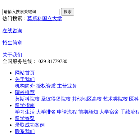
热门搜索：
莫斯科国立大学
在线咨询
招生简章
关于我们
全国服务热线： 029-81779780
网站首页
关于我们
机构简介
授权资质
主营业务
院校推荐
莫斯科院校
圣彼得堡院校
其他地区高校
艺术类院校
医科
留学指南
学习生活
大学排名
申请流程
前期须知
大学宿舍
手续流
留学答疑
录取成功案例
联系我们