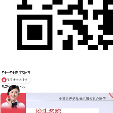
俄罗斯学术业务
扫一扫关注微信
俄罗斯对外俄语等级考试
029-81779780