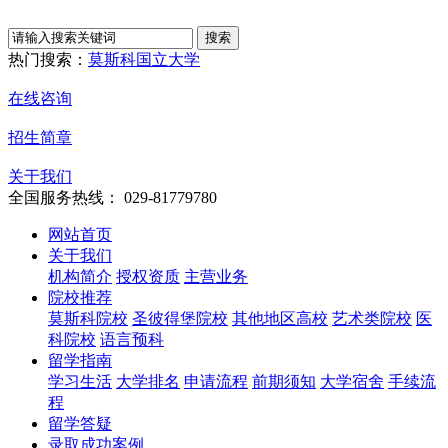
热门搜索：
莫斯科国立大学
在线咨询
招生简章
关于我们
全国服务热线： 029-81779780
网站首页
关于我们
机构简介
授权资质
主营业务
院校推荐
莫斯科院校
圣彼得堡院校
其他地区高校
艺术类院校
医
科院校
语言预科
留学指南
学习生活
大学排名
申请流程
前期须知
大学宿舍
手续流
程
留学答疑
录取成功案例