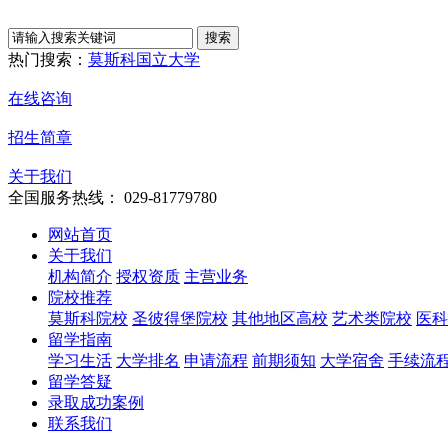
热门搜索：
莫斯科国立大学
在线咨询
招生简章
关于我们
全国服务热线： 029-81779780
网站首页
关于我们
机构简介
授权资质
主营业务
院校推荐
莫斯科院校
圣彼得堡院校
其他地区高校
艺术类院校
医科
留学指南
学习生活
大学排名
申请流程
前期须知
大学宿舍
手续流
留学答疑
录取成功案例
联系我们