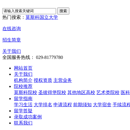
热门搜索：
莫斯科国立大学
在线咨询
招生简章
关于我们
全国服务热线： 029-81779780
网站首页
关于我们
机构简介
授权资质
主营业务
院校推荐
莫斯科院校
圣彼得堡院校
其他地区高校
艺术类院校
医科
留学指南
学习生活
大学排名
申请流程
前期须知
大学宿舍
手续流
留学答疑
录取成功案例
联系我们