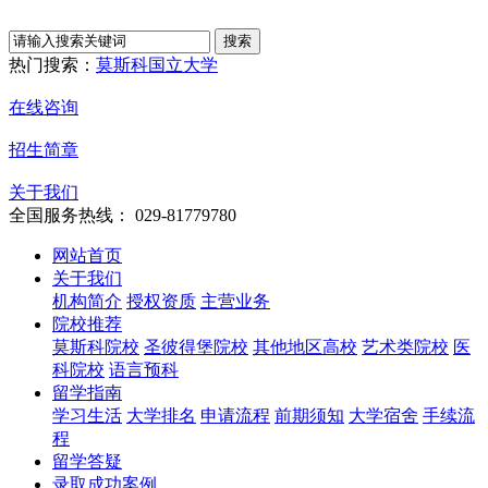
热门搜索：
莫斯科国立大学
在线咨询
招生简章
关于我们
全国服务热线： 029-81779780
网站首页
关于我们
机构简介
授权资质
主营业务
院校推荐
莫斯科院校
圣彼得堡院校
其他地区高校
艺术类院校
医
科院校
语言预科
留学指南
学习生活
大学排名
申请流程
前期须知
大学宿舍
手续流
程
留学答疑
录取成功案例