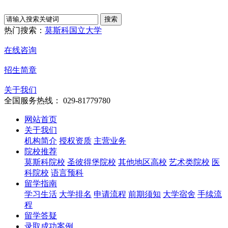
热门搜索：
莫斯科国立大学
在线咨询
招生简章
关于我们
全国服务热线： 029-81779780
网站首页
关于我们
机构简介
授权资质
主营业务
院校推荐
莫斯科院校
圣彼得堡院校
其他地区高校
艺术类院校
医
科院校
语言预科
留学指南
学习生活
大学排名
申请流程
前期须知
大学宿舍
手续流
程
留学答疑
录取成功案例