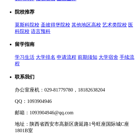
院校推荐
莫斯科院校
圣彼得堡院校
其他地区高校
艺术类院校
医
科院校
语言预科
留学指南
学习生活
大学排名
申请流程
前期须知
大学宿舍
手续流
程
联系我们
办公室座机：029-81779780，18182638204
QQ：1093904946
邮箱：1093904946@qq.com
地址：陕西省西安市高新区唐延路1号旺座国际城C座
1801B室